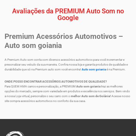
Avaliações da PREMIUM Auto Som no
Google
Premium Acessórios Automotivos –
Auto som goiania
A Premium Auto som conta com diversos acessórios automotivos para você incrementar e
presonalizar seu veículo da sua maneira. Confira nossa loja e garanta produtos de qualidade e
durabilidade que só na Premium auto som você encontra!
Auto som goiania
é na Premium.
ONDE POSSO ENCONTRAR ACESSÓRIOS AUTOMOTIVOS DE QUALIDADE?
Para QUEM AMA carros e personalização, a PREMIUM
Auto som goiania
traz as melhores
opções do mercado, sempre com variedade em produtos e excelência nos serviços. Bem vindo
a nossa Loja virtual, personalize o seu carro com o
melhor Auto som de Goiânia!
Acesse nosso
site compra acessórios automotivos no conforto da sua casa.