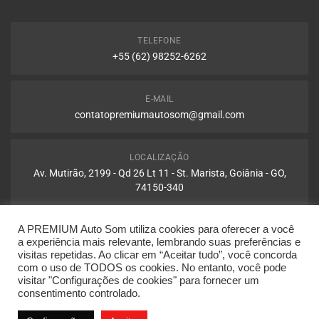
TELEFONE
+55 (62) 98252-6262
E-MAIL
contatopremiumautosom@gmail.com
LOCALIZAÇÃO
Av. Mutirão, 2199 - Qd 26 Lt 11 - St. Marista, Goiânia - GO,
74150-340
A PREMIUM Auto Som utiliza cookies para oferecer a você
HORAS
a experiência mais relevante, lembrando suas preferências e
Seg á Sexta: 08:00 ás 18:00 - Sab: 08:00 ás 14:00
visitas repetidas. Ao clicar em “Aceitar tudo”, você concorda
com o uso de TODOS os cookies. No entanto, você pode
visitar "Configurações de cookies" para fornecer um
consentimento controlado.
@Copyright 2024 - PREMIUM Auto Som