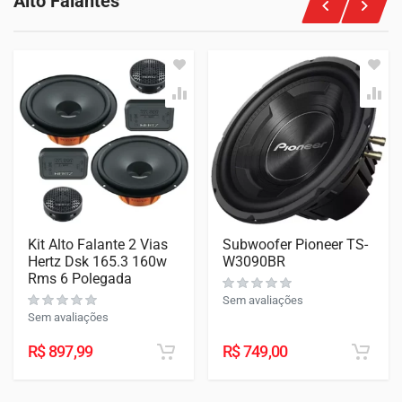
Alto Falantes
Kit Alto Falante 2 Vias
Subwoofer Pioneer TS-
Hertz Dsk 165.3 160w
W3090BR
Rms 6 Polegada
Sem avaliações
Sem avaliações
R$
897,99
R$
749,00